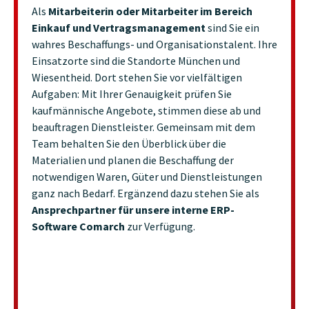
Als
Mitarbeiterin oder Mitarbeiter im Bereich
Zahlen
Einkauf und Vertragsmanagement
sind Sie ein
Finan
wahres Beschaffungs- und Organisationstalent. Ihre
Arbeit
ierlich
Einsatzorte sind die Standorte München und
aus? D
Wiesentheid. Dort stehen Sie vor vielfältigen
Contro
Aufgaben: Mit Ihrer Genauigkeit prüfen Sie
e
Der Be
kaufmännische Angebote, stimmen diese ab und
die Kr
beauftragen Dienstleister. Gemeinsam mit dem
prüfen
Team behalten Sie den Überblick über die
die De
Materialien und planen die Beschaffung der
überw
notwendigen Waren, Güter und Dienstleistungen
absti
ganz nach Bedarf. Ergänzend dazu stehen Sie als
Im Ber
Ansprechpartner für unsere interne ERP-
erstel
dards
.
Software Comarch
zur Verfügung.
Geschä
und
nachvo
So beh
gewähr
verläs