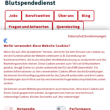
Blutspendedienst
Jobs
Berufswelten
Über uns
Blog
Fragen und Antworten
Quereinstieg
Datenschutzbestimmungen
Benefits
Standorte
Wofür verwendet diese Website Cookies?
Wenn Sie auf „Alle akzeptieren“ klicken, stimmen Sie dem Einsatz von Cookies zu,
die die Funktionalität der Website verbessern (z.B. Darstellung von
Kartenansichten), die es uns erlauben die Websitenutzung zu analysieren und die
Marketingzwecken dienen. Diese Cookies werden zum Teil von Drittanbietern
gesetzt, die ggf. Daten in Länder außerhalb der EU/ des EWR übermitteln. Für
weitere Informationen zu den verwendeten Cookies öffnen Sie die Einstellungen.
FOLGEN SIE UNS:
Sie können Ihre Einwilligung jederzeit für die Zukunft widerrufen und Ihre Cookie-
Einstellungen durch Klick auf das erscheinende Fingerabdrucksymbol links unten
ändern.
Sie können unsere Website grundsätzlich auch besuchen, ohne dass Cookies auf
Ihrem Gerät gespeichert werden. Ausgenommen hiervon sind technisch
notwendige Cookies. Klicken Sie hierfür auf „Nur notwendige“.
© 2025 Blutspendedienst des Bayerischen Roten Kreuzes
gemeinnützige GmbH
Notwendig
Performance